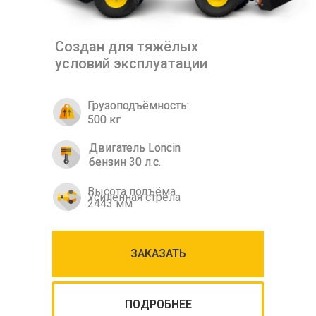
Создан для тяжёлых
условий эксплуатации
Грузоподъёмность:
Грузоподъёмность:
500 кг
500 кг
Двигатель Loncin
Двигатель Loncin
бензин 30 л.с.
бензин 30 л.с.
Высота подъёма
Усиленная стрела
2443 мм
ЗАКАЗАТЬ
ЗАКАЗАТЬ
ПОДРОБНЕЕ
ПОДРОБНЕЕ